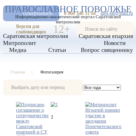
А
ПРАВОСЛАВНОЕ ПОВОЛЖЬЕ
А
РАЗМЕР ШРИФТА
А
Пожертвовать
8 960 346 31 04
info-sar@mail.ru
Информационно-аналитический портал Саратовской
ИЗОБРАЖЕНИЯ
митрополии
12+
Версия для
слабовидящих
Саратовская митрополия
Саратовская епархия
Митрополит
Новости
Медиа
Статьи
Вопрос священнику
Главная
Фотогалерея
Фотогалерея
1