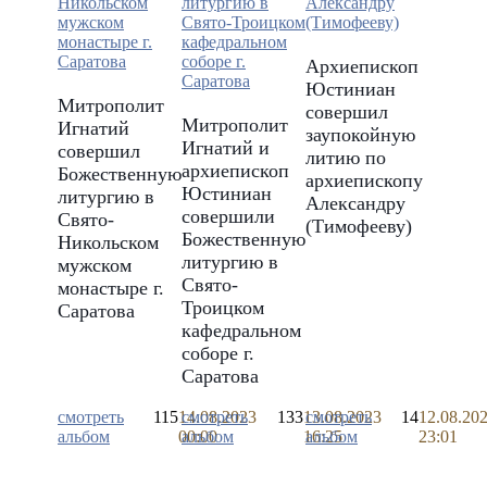
Архиепископ
Юстиниан
Митрополит
совершил
Митрополит
Игнатий
заупокойную
Игнатий и
совершил
литию по
архиепископ
Божественную
архиепископу
Юстиниан
литургию в
Александру
совершили
Свято-
(Тимофееву)
Божественную
Никольском
литургию в
мужском
Свято-
монастыре г.
Троицком
Саратова
кафедральном
соборе г.
Саратова
смотреть
115
14.08.2023
смотреть
133
13.08.2023
смотреть
14
12.08.20
альбом
00:00
альбом
16:25
альбом
23:01