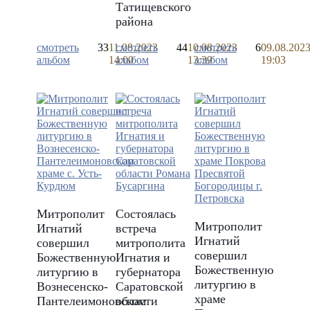
Татищевского
района
смотреть
33
11.08.2023
смотреть
44
10.08.2023
смотреть
6
09.08.202
альбом
14:00
альбом
13:39
альбом
19:03
Митрополит
Состоялась
Митрополит
Игнатий
встреча
Игнатий
совершил
митрополита
совершил
Божественную
Игнатия и
Божественную
литургию в
губернатора
литургию в
Вознесенско-
Саратовской
храме
Пантелеимоновском
области