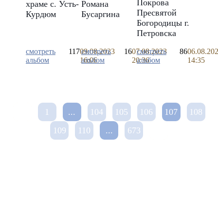
Покрова
храме с. Усть-
Романа
Пресвятой
Курдюм
Бусаргина
Богородицы г.
Петровска
смотреть
117
09.08.2023
смотреть
16
07.08.2023
смотреть
86
06.08.20
альбом
16:06
альбом
20:36
альбом
14:35
1
...
104
105
106
107
108
109
110
...
673