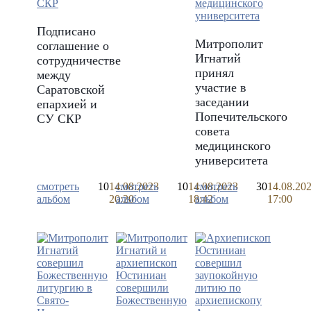
Подписано
Митрополит
соглашение о
Игнатий
сотрудничестве
принял
между
участие в
Саратовской
заседании
епархией и
Попечительского
СУ СКР
совета
медицинского
университета
смотреть
10
14.08.2023
смотреть
10
14.08.2023
смотреть
30
14.08.20
альбом
20:20
альбом
18:42
альбом
17:00