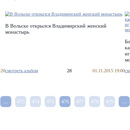
В Вольске открылся Владимирский женский
монастырь
Бо
ка
иг
м
:20
смотреть альбом
28
01.11.2015 19:00
см
...
473
474
475
476
477
478
479
...