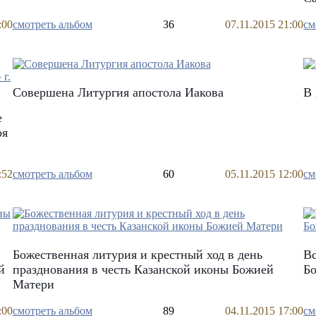
:00
смотреть альбом
36
07.11.2015 21:00
см
Совершена Литургия апостола Иакова
В
е
оя
:52
смотреть альбом
60
05.11.2015 12:00
см
Божественная литурия и крестный ход в день
Вс
й
празднования в честь Казанской иконы Божией
Бо
Матери
:00
смотреть альбом
89
04.11.2015 17:00
см