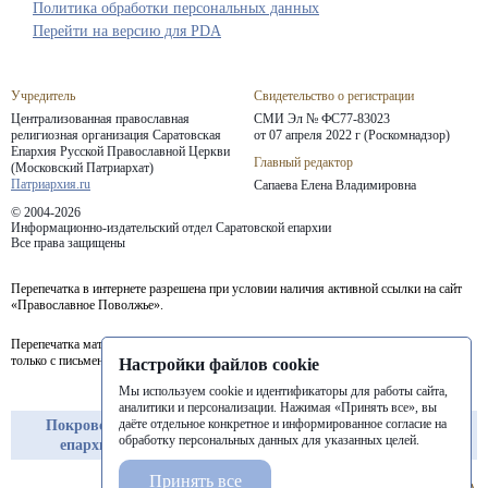
Политика обработки персональных данных
Перейти на версию для PDA
Учредитель
Свидетельство о регистрации
Централизованная православная
СМИ Эл № ФС77-83023
религиозная организация Саратовская
от 07 апреля 2022 г (Роскомнадзор)
Епархия
Русской Православной Церкви
Главный редактор
(Московский Патриархат)
Патриархия.ru
Сапаева Елена Владимировна
© 2004-2026
Информационно-издательский отдел Саратовской епархии
Все права защищены
Перепечатка в интернете разрешена при условии наличия активной ссылки на сайт
«Православное Поволжье».
Перепечатка материалов портала в печатных изданиях (книгах, прессе) возможна
только с письменного разрешения редакции.
Настройки файлов cookie
Мы используем cookie и идентификаторы для работы сайта,
аналитики и персонализации. Нажимая «Принять все», вы
даёте отдельное конкретное и информированное согласие на
Покровская
Балашовская
Балаковская
обработку персональных данных для указанных целей.
епархия
епархия
епархия
Принять все