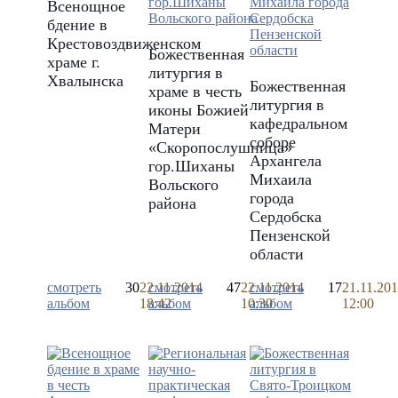
Всенощное
бдение в
Крестовоздвиженском
Божественная
храме г.
литургия в
Хвалынска
Божественная
храме в честь
литургия в
иконы Божией
кафедральном
Матери
соборе
«Скоропослушница»
Архангела
гор.Шиханы
Михаила
Вольского
города
района
Сердобска
Пензенской
области
смотреть
30
22.11.2014
смотреть
47
22.11.2014
смотреть
17
21.11.20
альбом
18:42
альбом
10:30
альбом
12:00