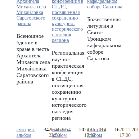
Божественная
литургия в
Свято-
Всенощное
Троицком
бдение в
кафедральном
храме в честь
соборе
Региональная
Архангела
Саратова
научно-
Михаила села
практическая
Михайловка
конференция
Саратовского
в СПДС,
района
посвященная
сохранению
культурно-
исторического
наследия
региона
смотреть
34
20.11.2014
смотреть
20
20.11.2014
смотреть
16
20.11.20
альбом
23:50
альбом
17:35
альбом
17:00