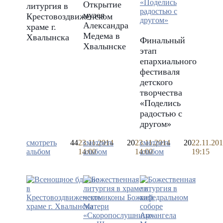
Открытие
литургия в
музея
Крестовоздвиженском
Александра
храме г.
Медема в
Хвалынска
Финальный
Хвалынске
этап
епархиального
фестиваля
детского
творчества
«Поделись
радостью с
другом»
смотреть
44
23.11.2014
смотреть
20
23.11.2014
смотреть
20
22.11.20
альбом
14:00
альбом
14:00
альбом
19:15