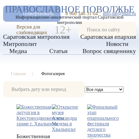
А
ПРАВОСЛАВНОЕ ПОВОЛЖЬЕ
А
РАЗМЕР ШРИФТА
А
Пожертвовать
8 960 346 31 04
info-sar@mail.ru
Информационно-аналитический портал Саратовской
ИЗОБРАЖЕНИЯ
митрополии
12+
Версия для
слабовидящих
Саратовская митрополия
Саратовская епархия
Митрополит
Новости
Медиа
Статьи
Вопрос священнику
Главная
Фотогалерея
Фотогалерея
Божественная