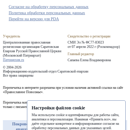
Согласие на обработку персональных данных
Политика обработки персональных данных
Перейти на версию для PDA
Учредитель
Свидетельство о регистрации
Централизованная православная
СМИ Эл № ФС77-83023
религиозная организация Саратовская
от 07 апреля 2022 г (Роскомнадзор)
Епархия
Русской Православной Церкви
Главный редактор
(Московский Патриархат)
Патриархия.ru
Сапаева Елена Владимировна
© 2004-2026
Информационно-издательский отдел Саратовской епархии
Все права защищены
Перепечатка в интернете разрешена при условии наличия активной ссылки на сайт
«Православное Поволжье».
Перепечатка материалов портала в печатных изданиях (книгах, прессе) возможна
только с письменного разрешения редакции.
Настройки файлов cookie
Мы используем cookie и идентификаторы для работы сайта,
аналитики и персонализации. Нажимая «Принять все», вы
даёте отдельное конкретное и информированное согласие на
Покровская
Балашовская
Балаковская
обработку персональных данных для указанных целей.
епархия
епархия
епархия