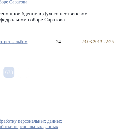
сенощное бдение в Духосошественском
федральном соборе Саратова
отреть альбом
24
23.03.2013 22:25
673
обработку персональных данных
аботки персональных данных