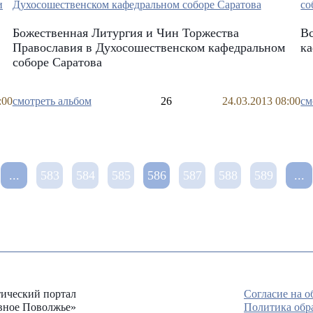
Божественная Литургия и Чин Торжества
В
Православия в Духосошественском кафедральном
ка
соборе Саратова
:00
смотреть альбом
26
24.03.2013 08:00
см
...
583
584
585
586
587
588
589
...
ический портал
Согласие на 
вное Поволжье»
Политика обр