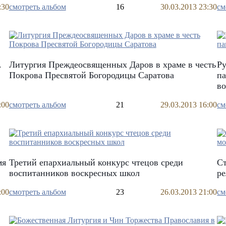
:30
смотреть альбом
16
30.03.2013 23:30
см
.
Литургия Преждеосвященных Даров в храме в честь
Ру
Покрова Пресвятой Богородицы Саратова
па
в
:00
смотреть альбом
21
29.03.2013 16:00
см
мя
Третий епархиальный конкурс чтецов среди
Ст
воспитанников воскресных школ
ре
:00
смотреть альбом
23
26.03.2013 21:00
см