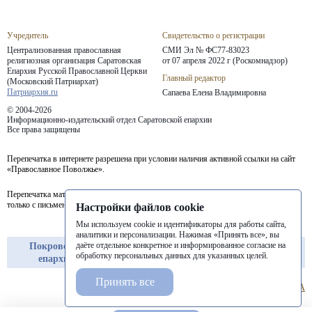
Учредитель
Свидетельство о регистрации
Централизованная православная
СМИ Эл № ФС77-83023
религиозная организация Саратовская
от 07 апреля 2022 г (Роскомнадзор)
Епархия
Русской Православной Церкви
Главный редактор
(Московский Патриархат)
Патриархия.ru
Сапаева Елена Владимировна
© 2004-2026
Информационно-издательский отдел Саратовской епархии
Все права защищены
Перепечатка в интернете разрешена при условии наличия активной ссылки на сайт
«Православное Поволжье».
Перепечатка материалов портала в печатных изданиях (книгах, прессе) возможна
только с письменного разрешения редакции.
Настройки файлов cookie
Мы используем cookie и идентификаторы для работы сайта,
аналитики и персонализации. Нажимая «Принять все», вы
даёте отдельное конкретное и информированное согласие на
Покровская
Балашовская
Балаковская
обработку персональных данных для указанных целей.
епархия
епархия
епархия
Принять все