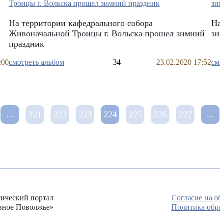
На территории кафедрального собора
На
Живоначальной Троицы г. Вольска прошел зимний
з
праздник
:00
смотреть альбом
34
23.02.2020 17:52
см
...
221
222
223
224
225
226
227
...
ический портал
Согласие на 
вное Поволжье»
Политика обр