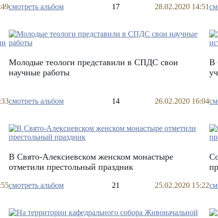
:49
смотреть альбом
17
28.02.2020 14:51
см
Молодые теологи представили в СПДС свои
В
научные работы
уч
:33
смотреть альбом
14
26.02.2020 16:04
см
В Свято-Алексиевском женском монастыре
Со
отметили престольный праздник
п
:55
смотреть альбом
21
25.02.2020 15:22
см