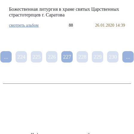
Божественная литургия в храме святых Царственных
страстотерпцев г. Саратова
смотреть альбом
88
26.01.2020 14:39
...
224
225
226
227
228
229
230
...